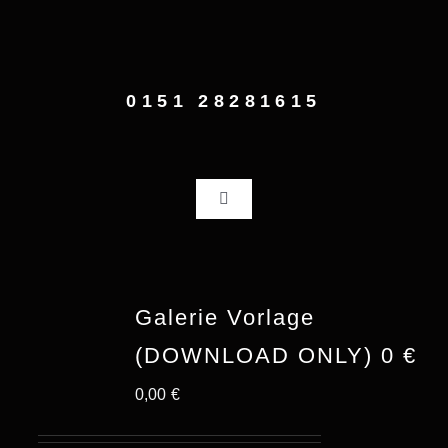
Zum
Inhalt
springen
0151 28281615
Toggle
Navigation
Home
Galerie Vorlage
Fotografie
(DOWNLOAD ONLY) 0 €
Über mich
0,00
€