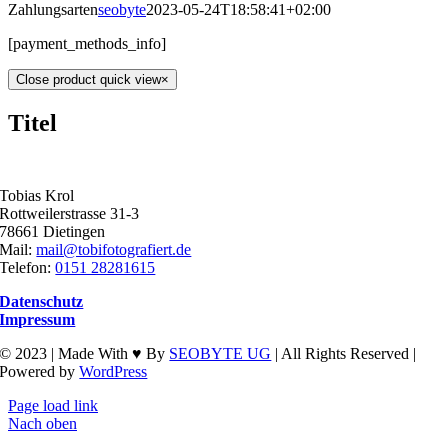
Zahlungsarten
seobyte
2023-05-24T18:58:41+02:00
[payment_methods_info]
Close product quick view
×
Titel
Tobias Krol
Rottweilerstrasse 31-3
78661 Dietingen
Mail:
mail@tobifotografiert.de
Telefon:
0151 28281615
Datenschutz
Impressum
© 2023 | Made With ♥ By
SEOBYTE UG
| All Rights Reserved |
Powered by
WordPress
Page load link
Nach oben