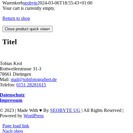
Warenkorb
seobyte
2024-03-06T18:55:43+01:00
Your cart is currently empty.
Return to shop
Close product quick view
×
Titel
Tobias Krol
Rottweilerstrasse 31-3
78661 Dietingen
Mail:
mail@tobifotografiert.de
Telefon:
0151 28281615
Datenschutz
Impressum
© 2023 | Made With ♥ By
SEOBYTE UG
| All Rights Reserved |
Powered by
WordPress
Page load link
Nach oben