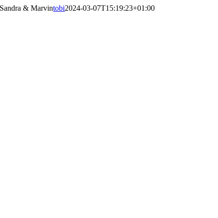
Sandra & Marvin
tobi
2024-03-07T15:19:23+01:00