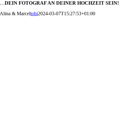
…
DEIN FOTOGRAF AN DEINER HOCHZEIT SEIN!
Alina & Marcel
tobi
2024-03-07T15:27:53+01:00