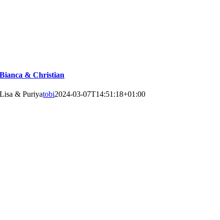
Bianca & Christian
Lisa & Puriya
tobi
2024-03-07T14:51:18+01:00