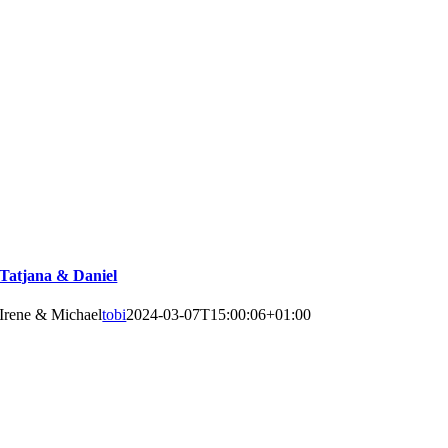
Tatjana & Daniel
Irene & Michael
tobi
2024-03-07T15:00:06+01:00