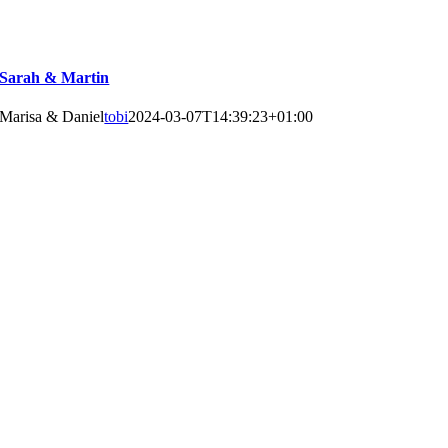
Sarah & Martin
Marisa & Daniel
tobi
2024-03-07T14:39:23+01:00