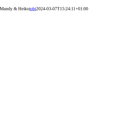
Mandy & Heiko
tobi
2024-03-07T15:24:11+01:00