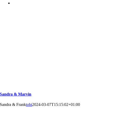
Sandra & Marvin
Sandra & Frank
tobi
2024-03-07T15:15:02+01:00