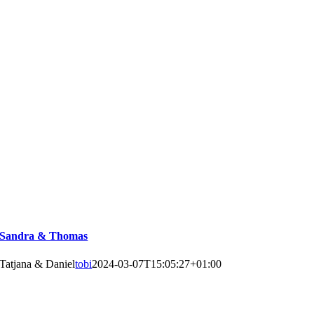
Sandra & Thomas
Tatjana & Daniel
tobi
2024-03-07T15:05:27+01:00