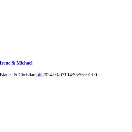
Irene & Michael
Bianca & Christian
tobi
2024-03-07T14:55:56+01:00