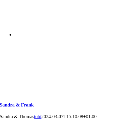
Sandra & Frank
Sandra & Thomas
tobi
2024-03-07T15:10:08+01:00