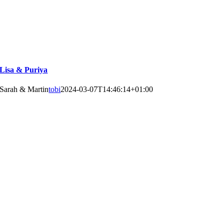
Lisa & Puriya
Sarah & Martin
tobi
2024-03-07T14:46:14+01:00