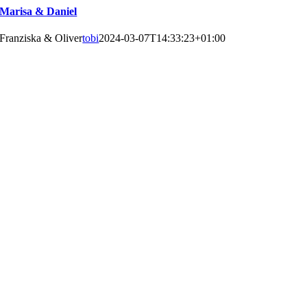
Marisa & Daniel
Franziska & Oliver
tobi
2024-03-07T14:33:23+01:00