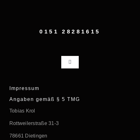
Zum
Inhalt
springen
0151 28281615
Toggle
Navigation
Home
Impressum
Fotografie
Angaben gemäß § 5 TMG
Tobias Krol
Über mich
Rottweilerstraße 31-3
78661 Dietingen