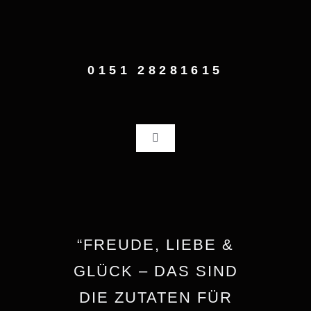
Zum
Inhalt
springen
0151 28281615
Toggle
Navigation
Home
Fotografie
“FREUDE, LIEBE &
Über mich
GLÜCK – DAS SIND
DIE ZUTATEN FÜR