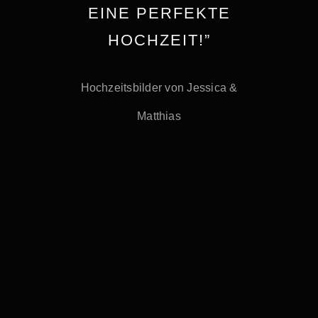
Kontakt
EINE PERFEKTE
HOCHZEIT!”
Shop
Hochzeitsbilder von Jessica &
Kasse
Matthias
Warenkorb