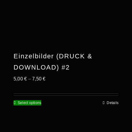
Kontakt
Shop
Kasse
Einzelbilder (DRUCK &
Warenkorb
DOWNLOAD) #2
5,00
€
–
7,50
€
Select options
Details