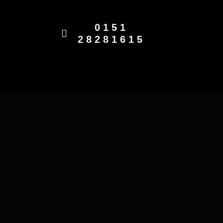
Zum
0151
Inhalt
28281615
springen